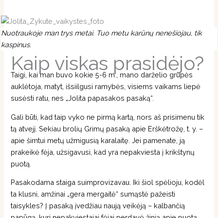
Nuotraukoje man trys metai. Tuo metu karūnų nenešiojau, tik
kaspinus.
Kaip viskas prasidėjo?
Taigi, kai man buvo kokie 5-6 m., mano darželio grupės
auklėtoja, matyt, išsiilgusi ramybės, visiems vaikams liepė
susėsti ratu, nes „Jolita papasakos pasaką“.
Gali būti, kad taip vyko ne pirmą kartą, nors aš prisimenu tik
tą atvejį. Sekiau brolių Grimų pasaką apie Erškėtrožę, t. y. –
apie šimtui metų užmigusią karalaitę. Jei pamenate, ją
prakeikė fėja, užsigavusi, kad yra nepakviesta į krikštynų
puotą.
Pasakodama staiga suimprovizavau. Iki šiol spėlioju, kodėl
ta klusni, amžinai „gera mergaitė“ sumąstė pažeisti
taisykles? Į pasaką įvedžiau naują veikėją – kalbančią
papūgą, kuri nepakviestajai fėjai perdavė žinią apie puotą.