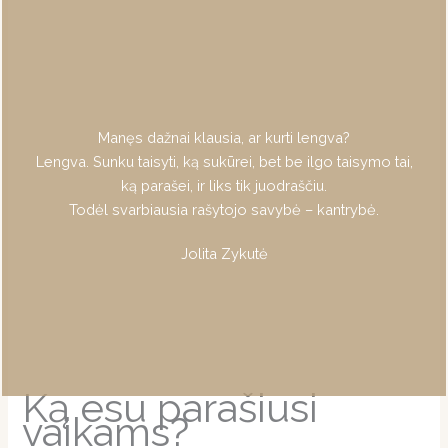
Manęs dažnai klausia, ar kurti lengva?
Lengva. Sunku taisyti, ką sukūrei, bet be ilgo taisymo tai,
ką parašei, ir liks tik juodraščiu.
Todėl svarbiausia rašytojo savybė – kantrybė.
Jolita Zykutė
Ką esu parašiusi
vaikams?