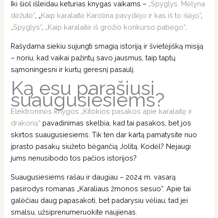
Iki šiol išleidau keturias knygas vaikams –
„Spyglys. Mėlyna
dėžutė“
, „
Kaip karalaitė Karolina pavydėjo ir kas iš to išėjo“
,
„Spyglys“
,
„Kaip karalaitė iš grožio konkurso pabėgo“
.
Rašydama siekiu sujungti smagią istoriją ir švietėjišką misiją
– noriu, kad vaikai pažintų savo jausmus, taip taptų
sąmoningesni ir kurtų geresnį pasaulį.
Ką esu parašiusi
suaugusiesiems?
Elektroninės knygos „Kitokios pasakos apie karalaitę ir
drakoną“
pavadinimas skelbia, kad tai pasakos, bet jos
skirtos suaugusiesiems. Tik ten dar kartą pamatysite nuo
įprasto pasakų siužeto bėgančią Jolitą. Kodėl? Nejaugi
jums nenusibodo tos pačios istorijos?
Suaugusiesiems rašau ir daugiau – 2024 m. vasarą
pasirodys romanas „Karaliaus žmonos sesuo“. Apie tai
galėčiau daug papasakoti, bet padarysiu vėliau, tad jei
smalsu, užsiprenumeruokite naujienas.