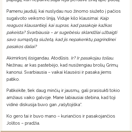
Pamenu jaudulį, kai nuslydau nuo žinomo siužeto į pačios
sugalvoto veiksmo liniją. Viduje kilo klausimai:
Kaip
reaguos klausantieji, kai supras, kad pasakoje kažkas
pakeista? Svarbiausia – ar sugebėsiu sklandžiai užbaigti
savo sumąstytą siužetą, kad jis nepakenktų pagrindinei
pasakos daliai?
Akimirksnį išsigandau. Atodūsis.
Ir? Ir pasakojau toliau.
Nežinau, ar kas pastebėjo, kad nusižengiau brolių Grimų
kanonui. Svarbiausia – vaikai klausėsi ir pasaka jiems
patiko.
Patikėkite, tiek daug minčių ir jausmų, gali prasisukti tokio
amžiaus vaiko galvoje. Mane labiausiai stebina, kad toji
vidinė diskusija buvo gan „rašytojiška“.
Ko gero tai ir buvo mano – kuriančios ir pasakojančios
Jolitos – pradžia.