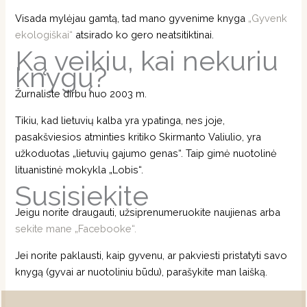
Visada mylėjau gamtą, tad mano gyvenime knyga
„Gyvenk
ekologiškai“
atsirado ko gero neatsitiktinai.
Ką veikiu, kai nekuriu
knygų?
Žurnaliste dirbu nuo 2003 m.
Tikiu, kad lietuvių kalba yra ypatinga, nes joje,
pasakšviesios atminties kritiko Skirmanto Valiulio, yra
užkoduotas „lietuvių gajumo genas“. Taip gimė nuotolinė
lituanistinė mokykla „Lobis“.
Susisiekite
Jeigu norite draugauti, užsiprenumeruokite naujienas arba
sekite mane „Facebooke“.
Jei norite paklausti, kaip gyvenu, ar pakviesti pristatyti savo
knygą (gyvai ar nuotoliniu būdu), parašykite man laišką.