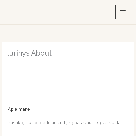
Skip
to
content
turinys About
Apie mane
Pasakoju, kaip pradėjau kurti, ką parašiau ir ką veikiu dar.