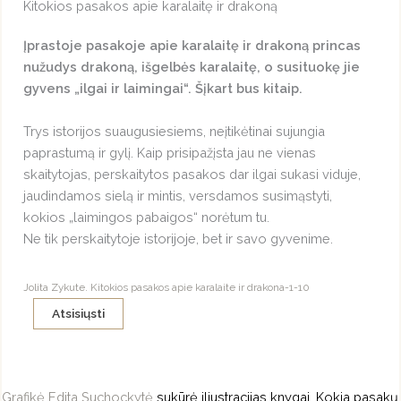
Kitokios pasakos apie karalaitę ir drakoną
Įprastoje pasakoje apie karalaitę ir drakoną princas
nužudys drakoną, išgelbės karalaitę, o susituokę jie
gyvens „ilgai ir laimingai“. Šįkart bus kitaip.
Trys istorijos suaugusiesiems, neįtikėtinai sujungia
paprastumą ir gylį. Kaip prisipažįsta jau ne vienas
skaitytojas, perskaitytos pasakos dar ilgai sukasi viduje,
jaudindamos sielą ir mintis, versdamos susimąstyti,
kokios „laimingos pabaigos“ norėtum tu.
Ne tik perskaitytoje istorijoje, bet ir savo gyvenime.
Jolita Zykute. Kitokios pasakos apie karalaite ir drakona-1-10
Atsisiųsti
Grafikė Edita Suchockytė
sukūrė iliustracijas knygai. Kokia pasakų