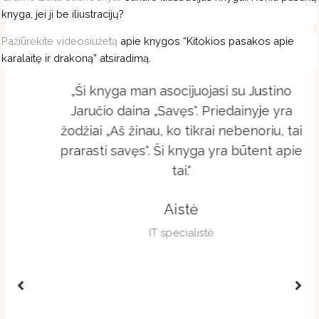
knyga, jei ji be iliustracijų?
Pažiūrėkite videosiužetą
apie knygos “Kitokios pasakos apie
karalaitę ir drakoną” atsiradimą.
„Ši knyga man asocijuojasi su Justino
Jaručio daina „Savęs“. Priedainyje yra
žodžiai „Aš žinau, ko tikrai nebenoriu, tai
prarasti savęs“. Ši knyga yra būtent apie
tai.“
Aistė
IT specialistė