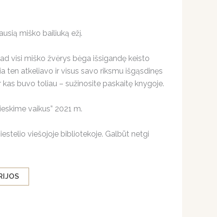
iausią miško bailiuką ežį.
kad visi miško žvėrys bėga išsigandę keisto
a ten atkeliavo ir visus savo riksmu išgąsdinęs
 kas buvo toliau – sužinosite paskaitę knygoje.
ieskime vaikus” 2021 m.
iestelio viešojoje bibliotekoje. Galbūt netgi
RIJOS