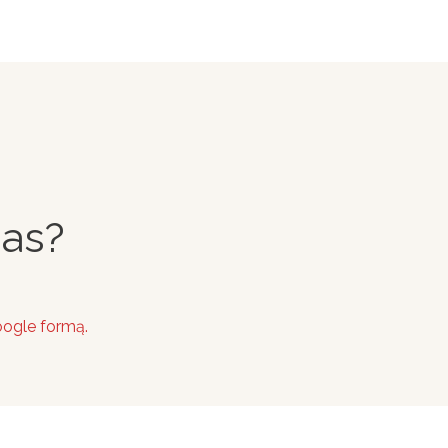
nas?
google formą.