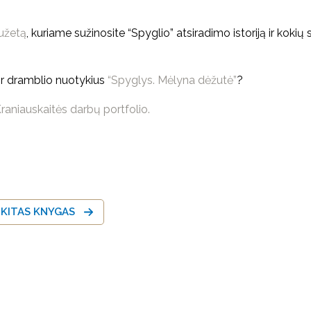
iužetą
, kuriame sužinosite “Spyglio” atsiradimo istoriją ir kokių
 ir dramblio nuotykius
“Spyglys. Mėlyna dėžutė”
?
raniauskaitės darbų portfolio.
 KITAS KNYGAS