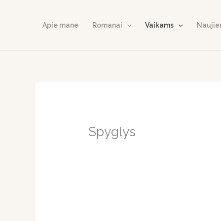
Skip
to
Apie mane
Romanai
Vaikams
Naujie
content
Spyglys