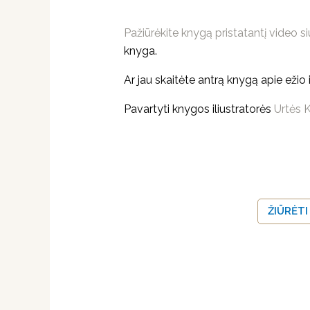
Pažiūrėkite knygą pristatantį video s
knyga.
Ar jau skaitėte antrą knygą apie ežio
Pavartyti knygos iliustratorės
Urtės K
ŽIŪRĖTI