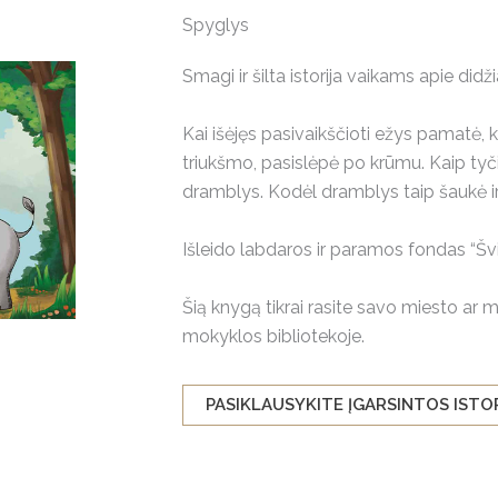
Spyglys
Smagi ir šilta istorija vaikams apie didž
Kai išėjęs pasivaikščioti ežys pamatė, 
triukšmo, pasislėpė po krūmu. Kaip tyči
dramblys. Kodėl dramblys taip šaukė ir
Išleido labdaros ir paramos fondas “Šv
Šią knygą tikrai rasite savo miesto ar m
mokyklos bibliotekoje.
PASIKLAUSYKITE ĮGARSINTOS ISTO