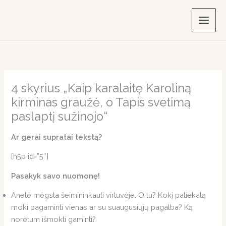
Skip
to
content
4 skyrius „Kaip karalaitę Karoliną
kirminas graužė, o Tapis svetimą
paslaptį sužinojo“
Ar gerai supratai tekstą?
[h5p id=”5″]
Pasakyk savo nuomonę!
Anelė mėgsta šeimininkauti virtuvėje. O tu? Kokį patiekalą
moki pagaminti vienas ar su suaugusiųjų pagalba? Ką
norėtum išmokti gaminti?