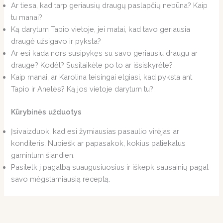
Ar tiesa, kad tarp geriausių draugų paslapčių nebūna? Kaip
tu manai?
Ką darytum Tapio vietoje, jei matai, kad tavo geriausia
draugė užsigavo ir pyksta?
Ar esi kada nors susipykęs su savo geriausiu draugu ar
drauge? Kodėl? Susitaikėte po to ar išsiskyrėte?
Kaip manai, ar Karolina teisingai elgiasi, kad pyksta ant
Tapio ir Anelės? Ką jos vietoje darytum tu?
Kūrybinės užduotys
Įsivaizduok, kad esi žymiausias pasaulio virėjas ar
konditeris. Nupiešk ar papasakok, kokius patiekalus
gamintum šiandien.
Pasitelk į pagalbą suaugusiuosius ir iškepk sausainių pagal
savo mėgstamiausią receptą.