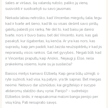
šalies ar viršaus, šią valandą nutolo, paliko ją vieną
susivokti ir susitvarkyti su savo jausmais.
Niekada labiau netroško, kad Vincentas miegotų šalia, tegu
kad ir tvarte ant šieno, kad tik su visais dešimt savo pirštų
galėtų paliesti jos ranką. Ne dėl to, kad baisu jai darėsi
tvarte, nors ir buvo baisu, bet dėl Vincento, kuris, kas gali
pasakyti, kur išgabentas, ką kenčia. Ar yra kas nors, kas
suprastų, kaip jam padėti, kad žaizda neužsipiktintų ir kad jis
neprarastų visos rankos. Gal net gyvybės… Negali būti, kad
ir Vincentas prapultų kaip Anskis… Nejaugi ji, Elsė, neša
prakeikimą visiems, kurie su ja susiliečia?
Baisios mintys kamavo Elžbietą. Kaip gerai būtų užmigti, o
ryte sužinoti, kad visa, ką patyrė, yra tik sapnas. Bet miegas
neėmė. Nebuvo dar užsnūdusi, kai girgžtelėjo ir sucypė
atidaromų staldžio durų vyriai. Parėjo? – sudrebėjo
Elžbietos širdis, ir neapsakomai maloni banga perėjo per
visą kūną. Pati nesuprato savęs.