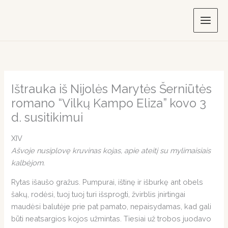
Skip
to
content
Ištrauka iš Nijolės Marytės Šerniūtės
romano “Vilkų Kampo Eliza” kovo 3
d. susitikimui
XIV
Ašvoje nusiplovę kruvinas kojas, apie ateitį su mylimaisiais
kalbėjom.
Rytas išaušo gražus. Pumpurai, ištinę ir išburkę ant obels
šakų, rodėsi, tuoj tuoj turi išsprogti, žvirblis įnirtingai
maudėsi balutėje prie pat pamato, nepaisydamas, kad gali
būti neatsargios kojos užmintas. Tiesiai už trobos juodavo