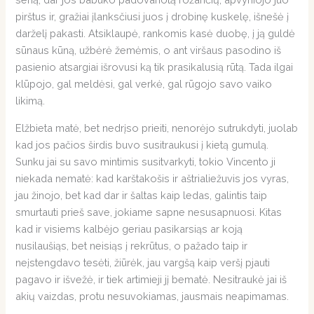
pirštus ir, gražiai įlanksčiusi juos į drobinę kuskelę, išnešė į
darželį pakasti. Atsiklaupė, rankomis kasė duobę, į ją guldė
sūnaus kūną, užbėrė žemėmis, o ant viršaus pasodino iš
pasienio atsargiai išrovusi ką tik prasikalusią rūtą. Tada ilgai
klūpojo, gal meldėsi, gal verkė, gal rūgojo savo vaiko
likimą.
Elžbieta matė, bet nedrįso prieiti, nenorėjo sutrukdyti, juolab
kad jos pačios širdis buvo susitraukusi į kietą gumulą.
Sunku jai su savo mintimis susitvarkyti, tokio Vincento ji
niekada nematė: kad karštakošis ir aštrialiežuvis jos vyras,
jau žinojo, bet kad dar ir šaltas kaip ledas, galintis taip
smurtauti prieš save, jokiame sapne nesusapnuosi. Kitas
kad ir visiems kalbėjo geriau pasikarsiąs ar koją
nusilaušiąs, bet neisiąs į rekrūtus, o pažado taip ir
neįstengdavo tesėti, žiūrėk, jau vargšą kaip veršį pjauti
pagavo ir išvežė, ir tiek artimieji jį bematė. Nesitraukė jai iš
akių vaizdas, protu nesuvokiamas, jausmais neapimamas.