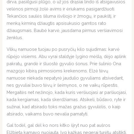
dirva, pasiilgusi plūgo, o už jos drąsiai lindo iš atsigavusios
velėnos pirmoji žolė avims ir ėriukams pasigardžiuoti.
Tekančios saulės šiluma išviliojo ir žmogų, ir paukštį, ir
menką kirminą džiaugtis apsisukusio gamtos rato
džiaugsmais. Baubė karvė, jausdama pirmus veršiavimosi
ženklus.
Vilkų namuose tuojau po pusryčių kilo sujudimas: karvė
rūpėjo visiems. Abu vyrai staldyje lygino mėšlą, dėjo aplink
pakratų, grandė ir šluostė gyvulio šonus. Prie šulinio Ona
mazgojo kibirą pirmosioms krekenoms. Elzė tėvų
namuose niekada nepatyrė jaudulio gyvuliams atsivedant,
nes gyvuliai buvo tėvų ir šeimynos, o ne vaikų rūpestis.
Mergaitės net nežinojo, kada kuris veršiuojasi ar paršiuojasi,
kada kergiamas, kada skerdžiamas. Atsikeli, būdavo, ryte ir
sužinai, kad atsirado toks mažas gražus gyvulėlis, o kaip
atsirado, vaikams buvo nevalia pamatyti.
Gal todėl, gal dėl ko nors kitko šįryt nuo pat aušros
Elžbietą kamavo nuojauta, lyg kažkas negerai turėtų atsitikti.