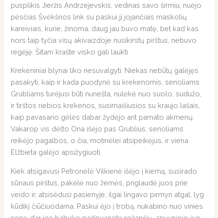
pusplikis Jieržis Andrzejevskis, vedinas savo širmiu, nuėjo
pėsčias Švėkšnos link su paskui jį jojančiais maskolių
kareiviais, kurie, žinoma, daug jau buvo matę, bet kad kas
nors taip tyčia visų akivaizdoje nusikirstų pirštus, nebuvo
regėję. Šitam krašte visko gali laukti.
Krekeniniai blynai liko nesuvalgyti. Niekas nebūtų galėjęs
pasakyti, kaip ir kada puodynė su krekenomis, senoliams
Grubliams turėjusi būti nunešta, nulėkė nuo suolo, sudužo,
ir tirštos riebios krekenos, susimaišiusios su kraujo lašais,
kaip pavasario gėlės dabar žydėjo ant pamato akmenų.
Vakarop vis dėlto Ona išėjo pas Grublius: senoliams
reikėjo pagalbos, o čia, motinėlei atsipeikėjus, ir viena
Elžbieta galėjo apsižygiuoti.
Kiek atsigavusi Petronėlė Vilkienė išėjo į kiemą, susirado
sūnaus pirštus, pakėlė nuo žemės, priglaudė juos prie
veido ir, atsisėdusi pasienyje, ilgai lingavo pirmyn atgal, lyg
kūdikį čiūčiuodama. Paskui ėjo į trobą, nukabino nuo vinies
seną, dar jos babuko padovanotą rožančių, apvyniojo juo