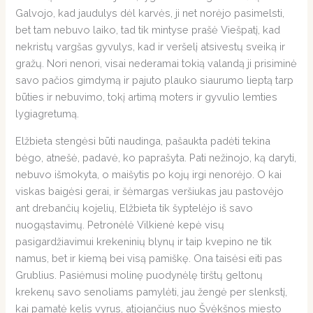
Galvojo, kad jaudulys dėl karvės, ji net norėjo pasimelsti,
bet tam nebuvo laiko, tad tik mintyse prašė Viešpatį, kad
nekristų vargšas gyvulys, kad ir veršelį atsivestų sveiką ir
gražų. Nori nenori, visai nederamai tokią valandą ji prisiminė
savo pačios gimdymą ir pajuto plauko siaurumo lieptą tarp
būties ir nebuvimo, tokį artimą moters ir gyvulio lemties
lygiagretumą.
Elžbieta stengėsi būti naudinga, pašaukta padėti tekina
bėgo, atnešė, padavė, ko paprašyta. Pati nežinojo, ką daryti,
nebuvo išmokyta, o maišytis po kojų irgi nenorėjo. O kai
viskas baigėsi gerai, ir šėmargas veršiukas jau pastovėjo
ant drebančių kojelių, Elžbieta tik šyptelėjo iš savo
nuogąstavimų. Petronėlė Vilkienė kepė visų
pasigardžiavimui krekeninių blynų ir taip kvepino ne tik
namus, bet ir kiemą bei visą pamiškę. Ona taisėsi eiti pas
Grublius. Pasiėmusi molinę puodynėlę tirštų geltonų
krekenų savo senoliams pamylėti, jau žengė per slenkstį,
kai pamatė kelis vyrus, atjojančius nuo Švėkšnos miesto