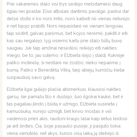
Prie vakarienės stalo visi trys sėdėjo melsdamiesi daug
ilgiau nei įprastai. Elsė atbulais dantimis pavalgė, paskui dar
delsė stotis ir ko nors imtis, noro kalbėti nė vienas neturėjo
ir net bijojo prabilti. Nors nepasidarė nė vienam lengviau
taip sėdint, galvas parėmus, bet kojos nerėmė, pakilti ir eiti
kas sau negalėjo, lyg visiems kartu prie stalo būtų buvę
saugiau. Juk taip amžinai nesėdėsi, reikėjo eiti nakties
miego, be to, jau sutemo, ir Elžbieta išėjo į staldį. Kuknėje
paliko motinėlę, ši neištarė nė žodžio, nieko nepaėmė į
burną. Paliko ir Benediktą Vilką, tarp abiejų kumščių kietai
suspaudusį savo galvą.
Elžbieta ilgai gulėjo plačiai atsimerkusi, klausėsi nakties
garsų, šie pamažu tilo ir duslėjo, šuo ilgokai kaukė, bet ir
tas pagaliau įlindo į būdą ir užmigo. Elžbieta susirietė į
kamuoliuką, norėjo užmigti, bet kirvio mostas ir vėl
vaidenosi prieš akis, raudoni kraujo lašai kaip lietus leidosi
jai ant širdies. Čia, šioje pasaulio pusėje, ji pasijuto tokia
viena vienutėlė, net akys, kurios visą laiką ją stebėjo iš