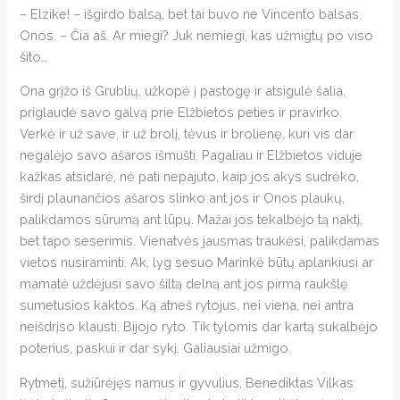
– Elzike! – išgirdo balsą, bet tai buvo ne Vincento balsas.
Onos. – Čia aš. Ar miegi? Juk nemiegi, kas užmigtų po viso
šito…
Ona grįžo iš Grublių, užkopė į pastogę ir atsigulė šalia,
priglaudė savo galvą prie Elžbietos peties ir pravirko.
Verkė ir už save, ir už brolį, tėvus ir brolienę, kuri vis dar
negalėjo savo ašaros išmušti. Pagaliau ir Elžbietos viduje
kažkas atsidarė, nė pati nepajuto, kaip jos akys sudrėko,
širdį plaunančios ašaros slinko ant jos ir Onos plaukų,
palikdamos sūrumą ant lūpų. Mažai jos tekalbėjo tą naktį,
bet tapo seserimis. Vienatvės jausmas traukėsi, palikdamas
vietos nusiraminti. Ak, lyg sesuo Marinkė būtų aplankiusi ar
mamatė uždėjusi savo šiltą delną ant jos pirmą raukšlę
sumetusios kaktos. Ką atneš rytojus, nei viena, nei antra
neišdrįso klausti. Bijojo ryto. Tik tylomis dar kartą sukalbėjo
poterius, paskui ir dar sykį. Galiausiai užmigo.
Rytmetį, sužiūrėjęs namus ir gyvulius, Benediktas Vilkas