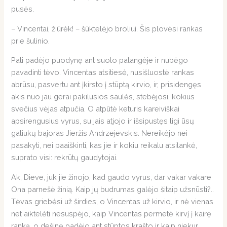
pusės.
– Vincentai, žiūrėk! – šūktelėjo broliui. Šis plovėsi rankas
prie šulinio.
Pati padėjo puodynę ant suolo palangėje ir nubėgo
pavadinti tėvo. Vincentas atsitiesė, nusišluostė rankas
abrūsu, pasvertu ant įkirsto į stūptą kirvio, ir, prisidengęs
akis nuo jau gerai pakilusios saulės, stebėjosi, kokius
svečius vėjas atpučia. O atpūtė keturis kareiviškai
apsirengusius vyrus, su jais atjojo ir išsipustęs ligi ūsų
galiukų bajoras Jieržis Andrzejevskis. Nereikėjo nei
pasakyti, nei paaiškinti, kas jie ir kokiu reikalu atsilankė,
suprato visi: rekrūtų gaudytojai.
Ak, Dieve, juk jie žinojo, kad gaudo vyrus, dar vakar vakare
Ona parnešė žinią. Kaip jų budrumas galėjo šitaip užsnūsti?..
Tėvas griebėsi už širdies, o Vincentas už kirvio, ir nė vienas
net aiktelėti nesuspėjo, kaip Vincentas permetė kirvį į kairę
ranką, o dešinę padėjo ant stūptos krašto ir kaip niekur