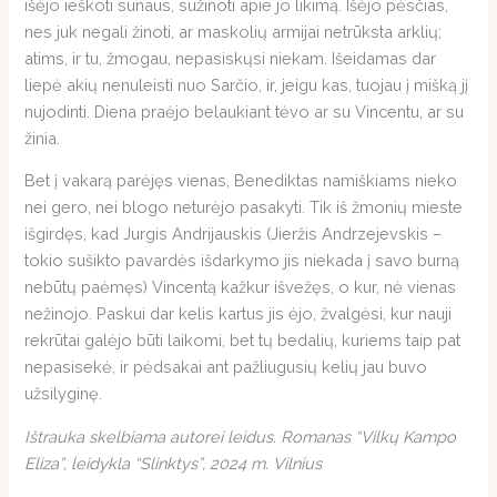
išėjo ieškoti sūnaus, sužinoti apie jo likimą. Išėjo pėsčias,
nes juk negali žinoti, ar maskolių armijai netrūksta arklių;
atims, ir tu, žmogau, nepasiskųsi niekam. Išeidamas dar
liepė akių nenuleisti nuo Sarčio, ir, jeigu kas, tuojau į mišką jį
nujodinti. Diena praėjo belaukiant tėvo ar su Vincentu, ar su
žinia.
Bet į vakarą parėjęs vienas, Benediktas namiškiams nieko
nei gero, nei blogo neturėjo pasakyti. Tik iš žmonių mieste
išgirdęs, kad Jurgis Andrijauskis (Jieržis Andrzejevskis –
tokio sušikto pavardės išdarkymo jis niekada į savo burną
nebūtų paėmęs) Vincentą kažkur išvežęs, o kur, nė vienas
nežinojo. Paskui dar kelis kartus jis ėjo, žvalgėsi, kur nauji
rekrūtai galėjo būti laikomi, bet tų bedalių, kuriems taip pat
nepasisekė, ir pėdsakai ant pažliugusių kelių jau buvo
užsilyginę.
Ištrauka skelbiama autorei leidus. Romanas “Vilkų Kampo
Eliza”, leidykla “Slinktys”, 2024 m. Vilnius