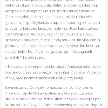
nieko čekšt per pirštus. Dalis delno su dviem pirštais kaip
kregždė nuo kraigo pakilo ir nusileido ant skiedryno, o
Vincentas atsitiesdamas apsuko suluošinta ranka virš
galvos ratą, aptaškydamas krauju kareivius, bajoro veidą ir
jo puošnią kutosinę laštauką. Tada kaip ilgas krito į žemę. Ir
diena nespėjo pasibaigti, kaip Vincento pirštai paukščiu
apskriejo visus kaimus apie Paičių mišką su kruvina žinia, ir
jokiuose namuose, nesvarbu, ar vienas vyras ten buvo, ar
du trys, nebeliko nė vienos galvos, galimos sugriebti ir
pristatyti Nikolajui suėsti.
– Po velnių, po velnių! – suriko Jieržis Andrzejevskis, šoko
nuo žirgo, plėšė savo baltus marškinius ir vyniojo Vincento
ranką, mėgindamas sustabdyti švirkščiantį kraują.
Benediktas su Ona gaivino nualpusią motinėlę, vienas
maskolių užpylė kibirą vandens ant Vincento. Elžbieta
stovėjo prie šulinio lyg stabo ištikta, paskui ir jos kojos per
kelius sulinko. Atvykėliai užkėlė Vincentą ant bajoro žirgo, ir