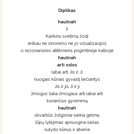
Diptikas
hautnah
I
Kankinu svetimą žodį
ieškau ne sinonimo ne jo vizualizacijos
o rezonansinio atitikmens prigimtinėje kalboje
hautnah
arti odos
labai arti Jis ir Ji
nuogais kūnais gyvastį liečiantys
Jis ir jis Ji ir ji
žmogus šalia žmogaus arti labai arti
kuriančius gyvenimą
hautnah
skvarbūs žvilgsniai siekia gelmę
lūpų lytėjimas apnuogina sielas
sulydo kūnus ir atveria