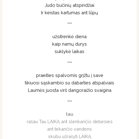
Judo bučinių atspindžiai
Ir keistas kartumas ant lūpų
***
užsitrenkė diena
kaip namų durys
suklykė laikas
***
praeities spalvomis grįžtu į save
tikiuosi sąskambio su dabarties atspalviais
Laumės juosta virš dangoraižio svaigina
***
tau
rašau Tau LAIKĄ ant slenkančio debesies
ant tekančio vandens
skubu užrašyti LAIKĄ