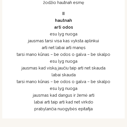
žodžio hautnah esmę
II
hautnah
arti odos
esu lyg nuoga
jausmas tarsi visa kas vyksta aplinkui
arti net labai arti manęs
tarsi mano kūnas – be odos o galva – be skalpo
esu lyg nuoga
jausmas kad viską jaučiu taip arti net skauda
labai skauda
tarsi mano kūnas – be odos o galva – be skalpo
esu lyg nuoga
jausmas kad dangus ir žemė arti
labai arti taip arti kad net virkdo
prabylančia nuogybės epitafija