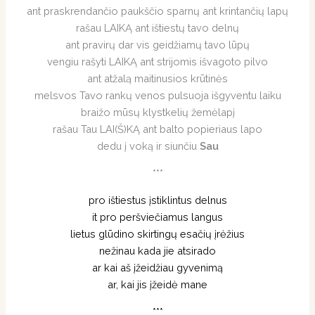
ant praskrendančio paukščio sparnų ant krintančių lapų
rašau LAIKĄ ant ištiestų tavo delnų
ant pravirų dar vis geidžiamų tavo lūpų
vengiu rašyti LAIKĄ ant strijomis išvagoto pilvo
ant atžalą maitinusios krūtinės
melsvos Tavo rankų venos pulsuoja išgyventu laiku
braižo mūsų klystkelių žemėlapį
rašau Tau LAI(Š)KĄ ant balto popieriaus lapo
dedu į voką ir siunčiu
Sau
***
pro ištiestus įstiklintus delnus
it pro peršviečiamus langus
lietus glūdino skirtingų esačių įrėžius
nežinau kada jie atsirado
ar kai aš įžeidžiau gyvenimą
ar, kai jis įžeidė mane
***