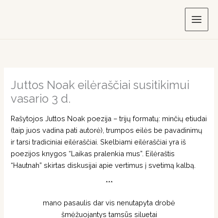
Skip
to
content
Juttos Noak eilėraščiai susitikimui
vasario 3 d.
Rašytojos Juttos Noak poezija – trijų formatų: minčių etiudai
(taip juos vadina pati autorė), trumpos eilės be pavadinimų
ir tarsi tradiciniai eilėraščiai. Skelbiami eilėraščiai yra iš
poezijos knygos “Laikas pralenkia mus”. Eilėraštis
“Hautnah” skirtas diskusijai apie vertimus į svetimą kalbą.
***
mano pasaulis dar vis nenutapyta drobė
šmėžuojantys tamsūs siluetai