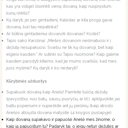
kas yra viduje) išsirinkti vieną dovaną, kaip nuspręstum,
kurią rinktis?
Ką daryti, jei per gimtadienį, Kalėdas ar kita proga gavai
dovaną, kuri tau nepatinka?
Ar būtina gimtadieniui dovanoti dovanas? Kodėl?
Tapis sako Karolinai: „Meilės dovanom neišmatuosi ir į
dėžutę nesupakuosi. Svarbu ne tik ką dovanoji, bet kaip
elgiesi kasdien.“ Ar sutinki su Tapio nuomone? Kaip galime
kasdien parodyti kitiems, kad jie mums svarbūs, kad mes
juos mylime? Ką daryti ir ko nedaryti?
Kūrybinės užduotys
Supakuok dovaną kaip Anelė! Paimkite tuščią dėžutę
(pavyzdžiui, nuo batų, sausų pusryčių ar kt.), apklijuokite jas
baltu popieriumi ir nupieškite ant jų piešinių (kaip atrodo
Anelės atsiųsta dovana matysite 14 knygos puslapyje).
Kaip dovaną supakavo ir papuošė Anelė mes žinome, o
kaip ją papuoštum tu? Padaryk tai, o jeigu neturi dėžutės ar