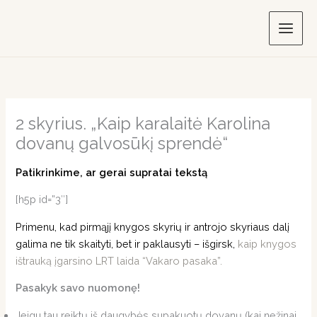
Skip
to
content
2 skyrius. „Kaip karalaitė Karolina
dovanų galvosūkį sprendė“
Patikrinkime, ar gerai supratai tekstą
[h5p id=”3″]
Primenu, kad pirmąjį knygos skyrių ir antrojo skyriaus dalį
galima ne tik skaityti, bet ir paklausyti – išgirsk,
kaip knygos
ištrauką įgarsino LRT laida “Vakaro pasaka”.
Pasakyk savo nuomonę!
Jeigu tau reiktų iš daugybės supakuotų dovanų (kai nežinai,