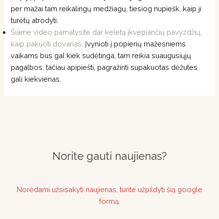
per mažai tam reikalingų medžiagų, tiesiog nupiešk, kaip ji
turėtų atrodyti.
Šiame video pamatysite dar keletą įkvepiančių pavyzdžių,
kaip pakuoti dovanas
. Įvynioti į popierių mažesniems
vaikams bus gal kiek sudėtinga, tam reikia suaugusiųjų
pagalbos, tačiau apipiešti, pagražinti supakuotas dėžutes
gali kiekvienas.
Norite gauti naujienas?
Norėdami užsisakyti naujienas, turite užpildyti šią google
formą.