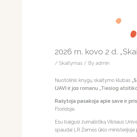
2026 m. kovo 2 d. „Ska
/
Skaitymas
/ By
admin
Nuotolinis knygų skaitymo klubas
„S
(JAV) ir jos
romanu „Tiesiog atsitik
Rašytoja pasakoja apie save ir pr
Floridoje.
Esu baigusi žurnalistiką Vilniaus Uni
spaudai LR Žemės ūkio ministerijoje p