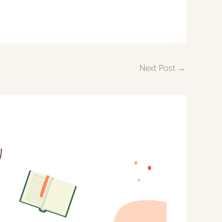
Next Post
→