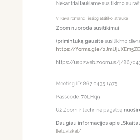
Nekantriai laukiame susitikimo su ra
V. Kava romano Tiesiog atsitiko ištrauka
Zoom nuoroda susitikimui
(
primintuką gausite
susitikimo dien
https://forms.gle/zJmUjuXEm5Z
https://us02web.zoom.us/j/867
Meeting ID: 867 0435 1975
Passcode: 70LHq9
Už Zoom ir techninę pagalbą
nuošir
Daugiau informacijos apie „Skaitau
lietuviskai/