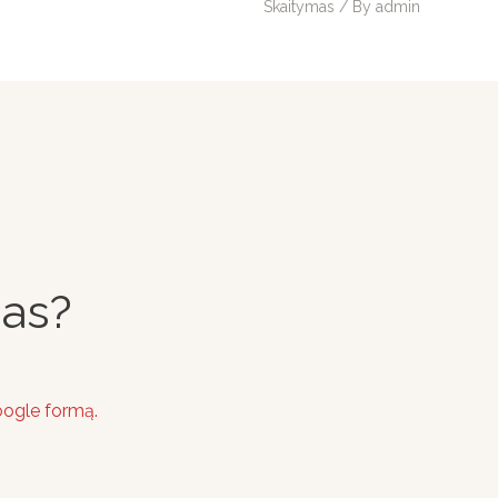
Skaitymas
/ By
admin
nas?
google formą.