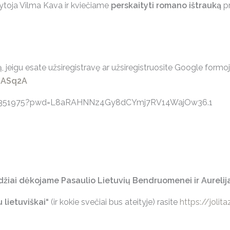
šytoja Vilma Kava ir kviečiame
perskaityti romano ištrauką
pr
ą, jeigu esate užsiregistravę ar užsiregistruosite Google formo
EASq2A
04351975?pwd=L8aRAHNNz4Gy8dCYmj7RV14WajOw36.1
džiai dėkojame Pasaulio Lietuvių Bendruomenei ir Aurelija
 lietuviškai“
(ir kokie svečiai bus ateityje) rasite
https://jolit