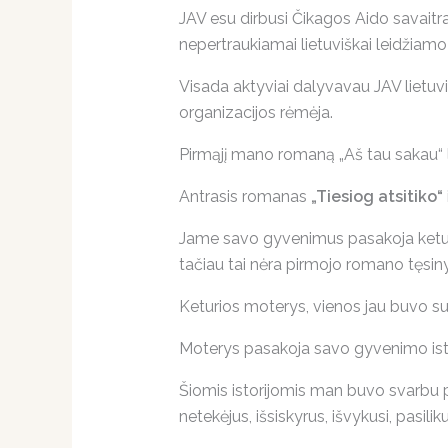
JAV esu dirbusi Čikagos Aido savaitra
nepertraukiamai lietuviškai leidžiamo
Visada aktyviai dalyvavau JAV lietu
organizacijos rėmėja.
Pirmąjį mano romaną „Aš tau sakau“ l
Antrasis romanas
„Tiesiog atsitiko“
Jame savo gyvenimus pasakoja keturios
tačiau tai nėra pirmojo romano tęsiny
Keturios moterys, vienos jau buvo susit
Moterys pasakoja savo gyvenimo istor
Šiomis istorijomis man buvo svarbu p
netekėjus, išsiskyrus, išvykusi, pasilikus