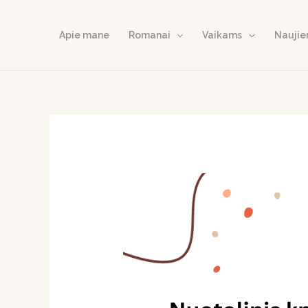
Skip
to
Apie mane
Romanai
Vaikams
Naujie
content