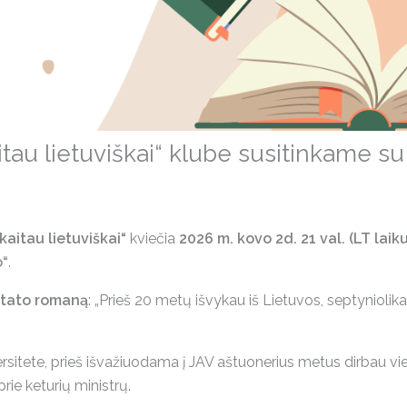
itau lietuviškai“ klube susitinkame s
kaitau lietuviškai“
kviečia
2026 m. kovo 2d. 21 val. (LT laiku
o“
.
istato romaną
: „Prieš 20 metų išvykau iš Lietuvos, septyniol
versitete, prieš išvažiuodama į JAV aštuonerius metus dirbau vie
rie keturių ministrų.