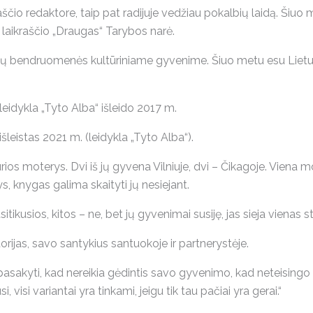
ščio redaktore, taip pat radijuje vedžiau pokalbių laidą. Šiuo m
 laikraščio „Draugas“ Tarybos narė.
vių bendruomenės kultūriniame gyvenime. Šiuo metu esu Lietuv
eidykla „Tyto Alba“ išleido 2017 m.
išleistas 2021 m. (leidykla „Tyto Alba“).
 moterys. Dvi iš jų gyvena Vilniuje, dvi – Čikagoje. Viena mo
s, knygas galima skaityti jų nesiejant.
ikusios, kitos – ne, bet jų gyvenimai susiję, jas sieja vienas st
ijas, savo santykius santuokoje ir partnerystėje.
asakyti, kad nereikia gėdintis savo gyvenimo, kad neteisingo 
i, visi variantai yra tinkami, jeigu tik tau pačiai yra gerai.“