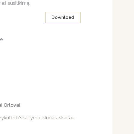
ieš susitikimą.
Download
je
i Orlovai.
azykute.lt/skaitymo-klubas-skaitau-