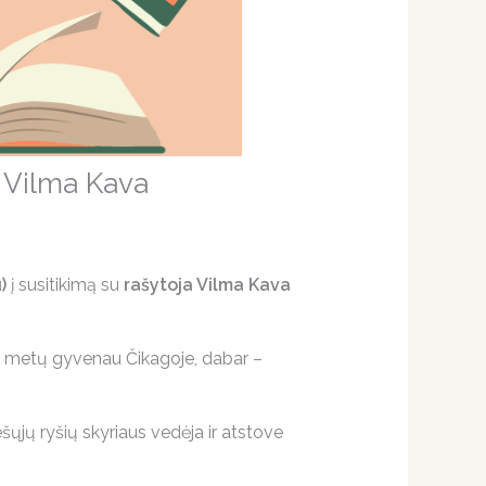
u Vilma Kava
)
į susitikimą su
rašytoja Vilma Kava
ika metų gyvenau Čikagoje, dabar –
šųjų ryšių skyriaus vedėja ir atstove