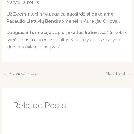
Marytė“ autorius.
Už Zoom ir techninę pagalbą
nuoširdžiai dėkojame
Pasaulio Lietuvių Bendruomenei ir Aurelijai Orlovai.
Daugiau informacijos apie „Skaitau lietuviškai“
(ir kokie
svečiai bus ateityje) rasite
https://jolitazykute.lt/skaitymo-
klubas-skaitau-lietuviskai/
←
Previous Post
Next Post
→
Related Posts