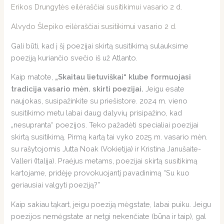
Erikos Drungytės eilėraščiai susitikimui vasario 2 d.
Alvydo Šlepiko eilėraščiai susitikimui vasario 2 d.
Gali būti, kad į šį poezijai skirtą susitikimą sulauksime
poeziją kuriančio svečio iš už Atlanto.
Kaip matote,
„Skaitau lietuviškai“ klube formuojasi
tradicija vasario mėn. skirti poezijai.
Jeigu esate
naujokas, susipažinkite su priešistore. 2024 m. vieno
susitikimo metu labai daug dalyvių prisipažino, kad
„nesupranta“ poezijos. Teko pažadėti specialiai poezijai
skirtą susitikimą. Pirmą kartą tai vyko 2025 m. vasario mėn.
su rašytojomis Jutta Noak (Vokietija) ir Kristina Janušaite-
Valleri (Italija). Praėjus metams, poezijai skirtą susitikimą
kartojame, pridėję provokuojantį pavadinimą “Su kuo
geriausiai valgyti poeziją?”
Kaip sakiau tąkart, jeigu poeziją mėgstate, labai puiku. Jeigu
poezijos nemėgstate ar netgi nekenčiate (būna ir taip), gal