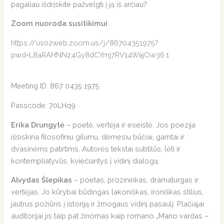
pagaliau išdrįskite pažvelgti į ją iš arčiau?
Zoom nuoroda susitikimui
https://us02web.zoom.us/j/86704351975?
pwd=L8aRAHNNz4Gy8dCYmj7RV14WajOw36.1
Meeting ID: 867 0435 1975
Passcode: 70LHq9
Erika Drungytė
– poetė, vertėja ir eseistė. Jos poezija
išsiskiria filosofiniu gilumu, dėmesiu būčiai, gamtai ir
dvasinėms patirtims. Autorės tekstai subtilūs, lėti ir
kontempliatyvūs, kviečiantys į vidinį dialogą.
Alvydas Šlepikas
– poetas, prozininkas, dramaturgas ir
vertėjas. Jo kūrybai būdingas lakoniškas, ironiškas stilius,
jautrus požiūris į istoriją ir žmogaus vidinį pasaulį. Plačiajai
auditorijai jis taip pat žinomas kaip romano „Mano vardas –