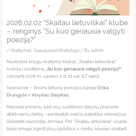
2026.02.02 “Skaitau lietuviškai” klube
– renginys “Su kuo geriausia valgyti
poeziją?”
/
Skaitymas
,
SuaugusiamSkaitytojui
/ By
admin
Nuotolinis knygų skaitymo klubas „Skaitau lietuviškai“
kviečia į susitikimą
„Su kuo geriausia valgyti poeziją?“
,
vyksiantį 2026 m. vasario 2 d. 21 val. (LT laiku).
Svečiuose – žinomi lietuvių poezijos kūrėjai
Erika
Drungytė
ir
Alvydas Šlepikas
.
Maloniai primenu, kad visų susitikimo dalyvių prašome
atlikti namų darbą – perskaityti svečių pateiktus eilėraščius
(žiūrėkite nuorodas žemiau). Per “Skaitau lietuviškai” visada
būna smagu išgirsti jūsų įspūdžius ir mintis, kilusias skaitant.