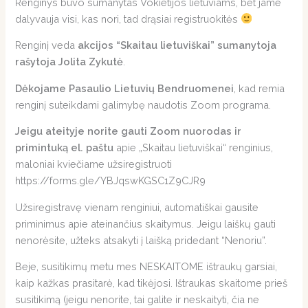
Renginys buvo sumanytas Vokietijos lietuviams, bet jame
dalyvauja visi, kas nori, tad drąsiai registruokitės
Renginį veda
akcijos “Skaitau lietuviškai” sumanytoja
rašytoja Jolita Zykutė
.
Dėkojame Pasaulio Lietuvių Bendruomenei
, kad remia
renginį suteikdami galimybę naudotis Zoom programa.
Jeigu ateityje norite gauti Zoom nuorodas ir
primintuką el. paštu
apie „Skaitau lietuviškai“ renginius,
maloniai kviečiame užsiregistruoti
https://forms.gle/YBJqswKGSC1Z9CJR9
Užsiregistravę vienam renginiui, automatiškai gausite
priminimus apie ateinančius skaitymus. Jeigu laiškų gauti
nenorėsite, užteks atsakyti į laišką pridedant “Nenoriu”.
Beje, susitikimų metu mes NESKAITOME ištraukų garsiai,
kaip kažkas prasitarė, kad tikėjosi. Ištraukas skaitome prieš
susitikimą (jeigu nenorite, tai galite ir neskaityti, čia ne