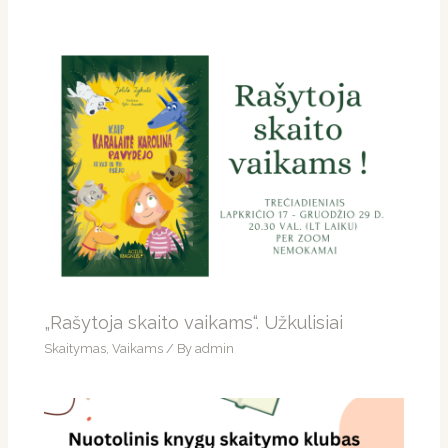
„Rašytoja skaito vaikams“. Užkulisiai
Skaitymas
,
Vaikams
/ By
admin