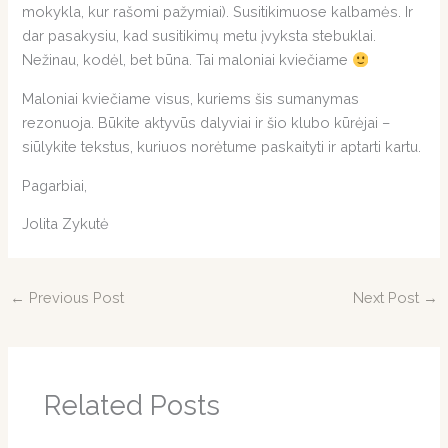
mokykla, kur rašomi pažymiai). Susitikimuose kalbamės. Ir
dar pasakysiu, kad susitikimų metu įvyksta stebuklai.
Nežinau, kodėl, bet būna. Tai maloniai kviečiame
Maloniai kviečiame visus, kuriems šis sumanymas
rezonuoja. Būkite aktyvūs dalyviai ir šio klubo kūrėjai –
siūlykite tekstus, kuriuos norėtume paskaityti ir aptarti kartu.
Pagarbiai,
Jolita Zykutė
←
Previous Post
Next Post
→
Related Posts