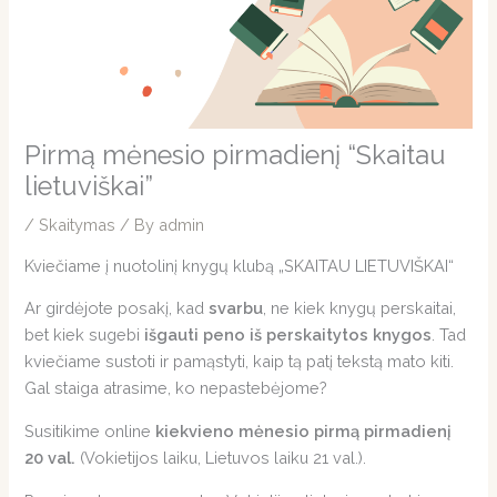
Pirmą mėnesio pirmadienį “Skaitau
lietuviškai”
/
Skaitymas
/ By
admin
Kviečiame į nuotolinį knygų klubą „SKAITAU LIETUVIŠKAI“
Ar girdėjote posakį, kad
svarbu
, ne kiek knygų perskaitai,
bet kiek sugebi
išgauti peno iš perskaitytos knygos
. Tad
kviečiame sustoti ir pamąstyti, kaip tą patį tekstą mato kiti.
Gal staiga atrasime, ko nepastebėjome?
Susitikime online
kiekvieno mėnesio pirmą pirmadienį
20 val.
(Vokietijos laiku, Lietuvos laiku 21 val.).