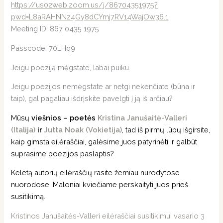
https://us02web.zoom.us/j/86704351975?
pwd=L8aRAHNNz4Gy8dCYmj7RV14WajOw36.1
Meeting ID: 867 0435 1975
Passcode: 70LHq9
Jeigu poeziją mėgstate, labai puiku.
Jeigu poezijos nemėgstate ar netgi nekenčiate (būna ir
taip), gal pagaliau išdrįskite pavelgti į ją iš arčiau?
Mūsų
viešnios – poetės
Kristina Janušaitė-Valleri
(Italija)
ir
Jutta Noak (Vokietija)
, tad iš pirmų lūpų išgirsite,
kaip gimsta eilėraščiai, galėsime juos patyrinėti ir galbūt
suprasime poezijos paslaptis?
Keletą autorių eilėraščių rasite žemiau nurodytose
nuorodose. Maloniai kviečiame perskaityti juos prieš
susitikimą.
Kristinos Janušaitės-Valleri eilėraščiai susitikimui vasario 3