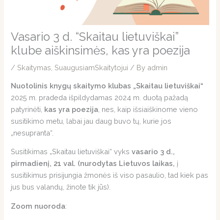
Vasario 3 d. “Skaitau lietuviškai”
klube aiškinsimės, kas yra poezija
/
Skaitymas
,
SuaugusiamSkaitytojui
/ By
admin
Nuotolinis knygų skaitymo klubas „Skaitau lietuviškai“
2025 m. pradeda išpildydamas 2024 m. duotą pažadą
patyrinėti,
kas yra poezija
, nes, kaip išsiaiškinome vieno
susitikimo metu, labai jau daug buvo tų, kurie jos
„nesupranta“.
Susitikimas „Skaitau lietuviškai“ vyks
vasario 3 d.,
pirmadienį, 21 val. (nurodytas Lietuvos laikas,
į
susitikimus prisijungia žmonės iš viso pasaulio, tad kiek pas
jus bus valandų, žinote tik jūs).
Zoom nuoroda
: