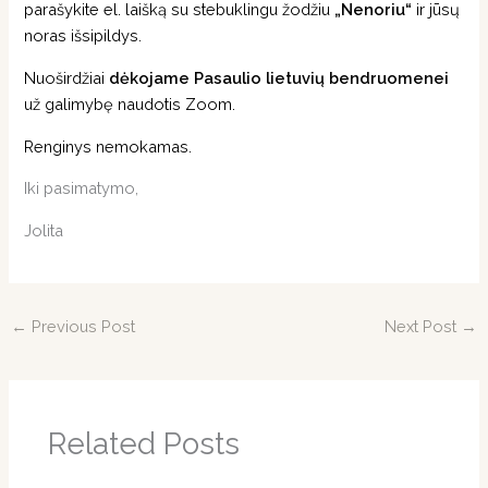
parašykite el. laišką su stebuklingu žodžiu
„Nenoriu“
ir jūsų
noras išsipildys.
Nuoširdžiai
dėkojame Pasaulio lietuvių bendruomenei
už galimybę naudotis Zoom.
Renginys nemokamas.
Iki pasimatymo,
Jolita
←
Previous Post
Next Post
→
Related Posts