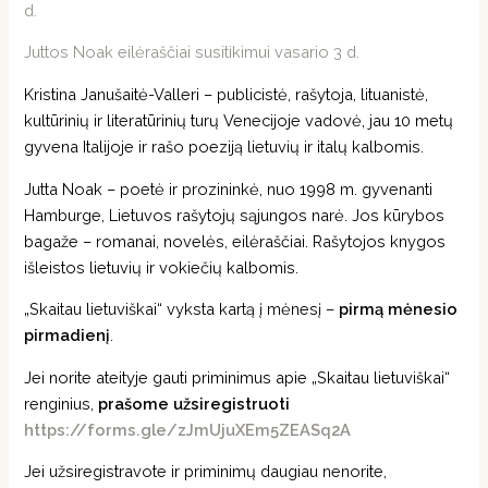
d.
Juttos Noak eilėraščiai susitikimui vasario 3 d.
Kristina Janušaitė-Valleri – publicistė, rašytoja, lituanistė,
kultūrinių ir literatūrinių turų Venecijoje vadovė, jau 10 metų
gyvena Italijoje ir rašo poeziją lietuvių ir italų kalbomis.
Jutta Noak – poetė ir prozininkė, nuo 1998 m. gyvenanti
Hamburge, Lietuvos rašytojų sąjungos narė. Jos kūrybos
bagaže – romanai, novelės, eilėraščiai. Rašytojos knygos
išleistos lietuvių ir vokiečių kalbomis.
„Skaitau lietuviškai“ vyksta kartą į mėnesį –
pirmą mėnesio
pirmadienį
.
Jei norite ateityje gauti priminimus apie „Skaitau lietuviškai“
renginius,
prašome užsiregistruoti
https://forms.gle/zJmUjuXEm5ZEASq2A
Jei užsiregistravote ir priminimų daugiau nenorite,