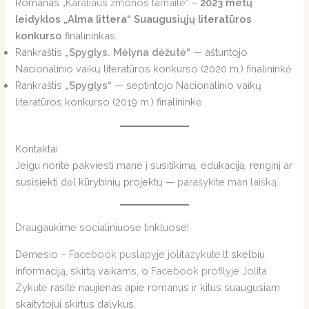
Romanas
„Karaliaus žmonos tarnaitė“
–
2023 metų
leidyklos „Alma littera“ Suaugusiųjų literatūros
konkurso
finalininkas.
Rankraštis
„Spyglys. Mėlyna dėžutė“
— aštuntojo
Nacionalinio vaikų literatūros konkurso (2020 m.) finalininkė
Rankraštis
„Spyglys“
— septintojo Nacionalinio vaikų
literatūros konkurso (2019 m.) finalininkė
Kontaktai
Jeigu norite pakviesti mane į susitikimą, edukaciją, renginį ar
susisiekti dėl kūrybinių projektų —
parašykite man laišką.
Draugaukime socialiniuose tinkluose!
Dėmesio –
Facebook puslapyje jolitazykute.lt
skelbiu
informaciją, skirtą vaikams, o
Facebook profilyje Jolita
Zykute
rasite naujienas apie romanus ir kitus suaugusiam
skaitytojui skirtus dalykus.