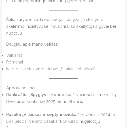
taip taptų sąmoningesni ir kurtų geresnį pasaulį.
Šalia kūrybos vedu edukacijas, dalyvauju skaitymo
skatinimo iniciatyvose ir susitinku su skaitytojais gyvai bei
nuotoliu.
Daugiau apie mano veiklas:
Vaikams
Romanai
Nuotolinis skaitymo klubas „Skaitau lietuviškai“
Apdovanojimai
Rankraštis „Spyglys ir koncertas“
Nacionaliniame vaikų
literatūros konkurse 2025 pelnė
III vietą
Pasaka „Vilkiukas ir septyni ožiukai“
— viena iš 2024 m.
LRT laidos „Vakaro pasaka“ konkurso
nugalėtojų