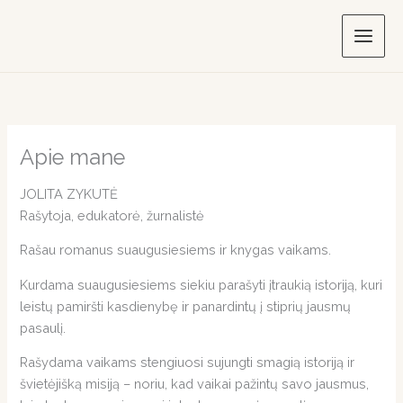
Skip
to
content
Apie mane
JOLITA ZYKUTĖ
Rašytoja, edukatorė, žurnalistė
Rašau romanus suaugusiesiems ir knygas vaikams.
Kurdama suaugusiesiems siekiu parašyti įtraukią istoriją, kuri
leistų pamiršti kasdienybę ir panardintų į stiprių jausmų
pasaulį.
Rašydama vaikams stengiuosi sujungti smagią istoriją ir
švietėjišką misiją – noriu, kad vaikai pažintų savo jausmus,