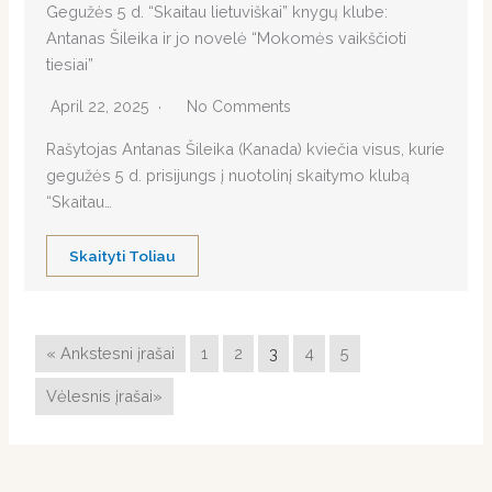
Gegužės 5 d. “Skaitau lietuviškai” knygų klube:
Antanas Šileika ir jo novelė “Mokomės vaikščioti
tiesiai”
April 22, 2025
No Comments
Rašytojas Antanas Šileika (Kanada) kviečia visus, kurie
gegužės 5 d. prisijungs į nuotolinį skaitymo klubą
“Skaitau…
Skaityti Toliau
« Ankstesni įrašai
1
2
3
4
5
Vėlesnis įrašai»