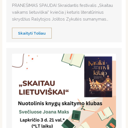
PRANEŠIMAS SPAUDAI Skraidantis festivalis „Skaitau
vaikams lietuviškai“ kviečia į keturis literatūrinius
skrydžius Rašytojos Jolitos Zykutės sumanymas…
Skaityti Toliau