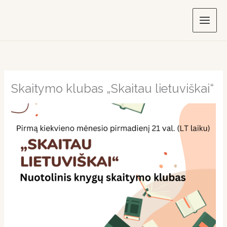
Skip
to
content
Skaitymo klubas „Skaitau lietuviškai“