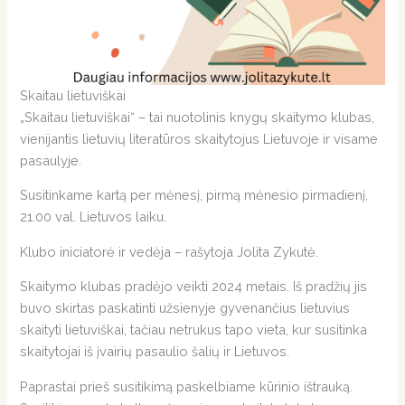
Skaitau lietuviškai
„Skaitau lietuviškai“ – tai nuotolinis knygų skaitymo klubas,
vienijantis lietuvių literatūros skaitytojus Lietuvoje ir visame
pasaulyje.
Susitinkame kartą per mėnesį, pirmą mėnesio pirmadienį,
21.00 val. Lietuvos laiku.
Klubo iniciatorė ir vedėja – rašytoja Jolita Zykutė.
Skaitymo klubas pradėjo veikti 2024 metais. Iš pradžių jis
buvo skirtas paskatinti užsienyje gyvenančius lietuvius
skaityti lietuviškai, tačiau netrukus tapo vieta, kur susitinka
skaitytojai iš įvairių pasaulio šalių ir Lietuvos.
Paprastai prieš susitikimą paskelbiame kūrinio ištrauką.