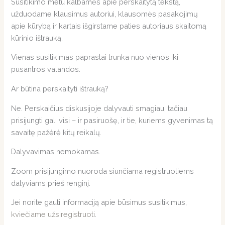
Susitikimo metu kalbamės apie perskaitytą tekstą,
užduodame klausimus autoriui, klausomės pasakojimų
apie kūrybą ir kartais išgirstame paties autoriaus skaitomą
kūrinio ištrauką.
Vienas susitikimas paprastai trunka nuo vienos iki
pusantros valandos.
Ar būtina perskaityti ištrauką?
Ne. Perskaičius diskusijoje dalyvauti smagiau, tačiau
prisijungti gali visi – ir pasiruošę, ir tie, kuriems gyvenimas tą
savaitę pažėrė kitų reikalų.
Dalyvavimas nemokamas.
Zoom prisijungimo nuoroda siunčiama registruotiems
dalyviams prieš renginį.
Jei norite gauti informaciją apie būsimus susitikimus,
kviečiame užsiregistruoti
.